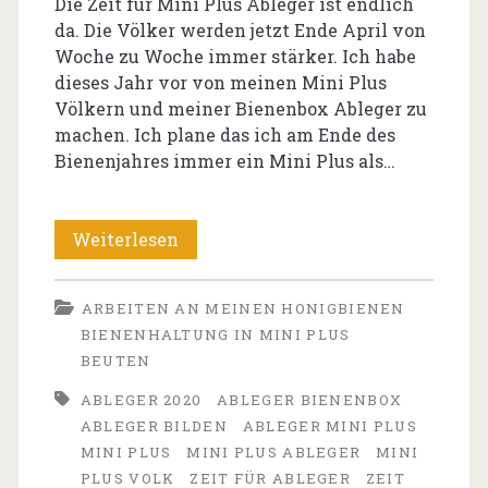
Die Zeit für Mini Plus Ableger ist endlich
da. Die Völker werden jetzt Ende April von
Woche zu Woche immer stärker. Ich habe
dieses Jahr vor von meinen Mini Plus
Völkern und meiner Bienenbox Ableger zu
machen. Ich plane das ich am Ende des
Bienenjahres immer ein Mini Plus als…
Die
Weiterlesen
Zeit
ARBEITEN AN MEINEN HONIGBIENEN
für
BIENENHALTUNG IN MINI PLUS
Mini
BEUTEN
Plus
ABLEGER 2020
ABLEGER BIENENBOX
ABLEGER BILDEN
ABLEGER MINI PLUS
Ableger
MINI PLUS
MINI PLUS ABLEGER
MINI
ist
PLUS VOLK
ZEIT FÜR ABLEGER
ZEIT