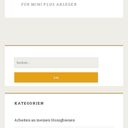
FÜR MINI PLUS ABLEGER
da
Primäre
Seitenleiste
Suchen
nach:
KATEGORIEN
Arbeiten an meinen Honigbienen