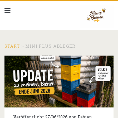
START
>
MINI PLUS ABLEGER
Schlagwort:
<span>Mini
Plus
Ableger</span>
Veröffentlicht 27/06/2026 von
Fabian