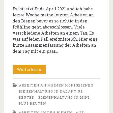
Es ist jetzt Ende April 2021 und ich habe
letzte Woche meine letzten Arbeiten an
den Bienen bevor es so richtig in den
Frühling geht, abgeschlossen. Viele
verschiedene Arbeiten an einem Tag. Es
war auf jeden Fall ereignisreich. Hier eine
kurze Zusammenfassung der Arbeiten an
dem Tag mit ein paar…
Arbeiten
Weiterlesen
an
ARBEITEN AN MEINEN HONIGBIENEN
den
BIENENHALTUNG IN DADANT US
Bienen
BEUTEN
BIENENHALTUNG IN MINI
PLUS BEUTEN
–
ARBEITEN AN DEN BIENEN
AUF