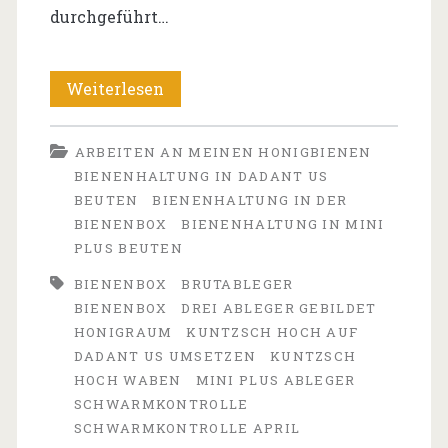
durchgeführt…
Drei
Weiterlesen
Ableger
ARBEITEN AN MEINEN HONIGBIENEN
gebildet
BIENENHALTUNG IN DADANT US
und
BEUTEN
BIENENHALTUNG IN DER
BIENENBOX
BIENENHALTUNG IN MINI
Schwarmkontrolle
PLUS BEUTEN
durchgeführt
BIENENBOX
BRUTABLEGER
BIENENBOX
DREI ABLEGER GEBILDET
HONIGRAUM
KUNTZSCH HOCH AUF
DADANT US UMSETZEN
KUNTZSCH
HOCH WABEN
MINI PLUS ABLEGER
SCHWARMKONTROLLE
SCHWARMKONTROLLE APRIL