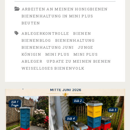
zu
ARBEITEN AN MEINEN HONIGBIENEN
meinen
BIENENHALTUNG IN MINI PLUS
Bienen
BEUTEN
–
ABLEGERKONTROLLE
BIENEN
BIENENBLOG
BIENENHALTUNG
Licht
BIENENHALTUNG JUNI
JUNGE
und
KÖNIGIN
MINI PLUS
MINI PLUS
ABLEGER
UPDATE ZU MEINEN BIENEN
Schatten
WEISELLOSES BIENENVOLK
Ende
Juni
2026