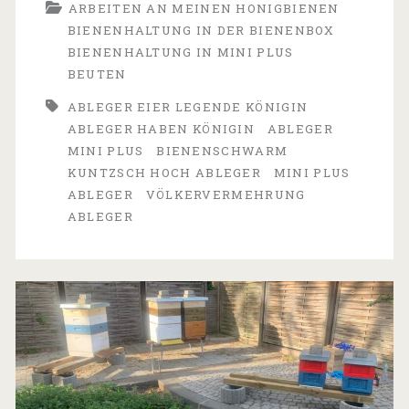
ARBEITEN AN MEINEN HONIGBIENEN
Ableger
BIENENHALTUNG IN DER BIENENBOX
und
BIENENHALTUNG IN MINI PLUS
BEUTEN
der
ABLEGER EIER LEGENDE KÖNIGIN
Schwarm
ABLEGER HABEN KÖNIGIN
ABLEGER
haben
MINI PLUS
BIENENSCHWARM
KUNTZSCH HOCH ABLEGER
MINI PLUS
es
ABLEGER
VÖLKERVERMEHRUNG
geschafft
ABLEGER