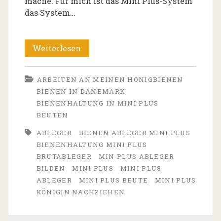
mache. Für mich ist das Mini Plus-System
das System…
Zwei
Weiterlesen
neue
ARBEITEN AN MEINEN HONIGBIENEN
Mini
BIENEN IN DÄNEMARK
Plus
BIENENHALTUNG IN MINI PLUS
BEUTEN
Ableger
ABLEGER
BIENEN ABLEGER MINI PLUS
von
BIENENHALTUNG MINI PLUS
Volk
BRUTABLEGER
MIN PLUS ABLEGER
BILDEN
MINI PLUS
MINI PLUS
1
ABLEGER
MINI PLUS BEUTE
MINI PLUS
gebildet
KÖNIGIN NACHZIEHEN