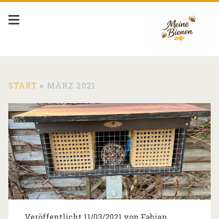
START
>
MÄRZ 2021
Monat:
<span>März
2021</span>
Veröffentlicht 11/03/2021 von
Fabian