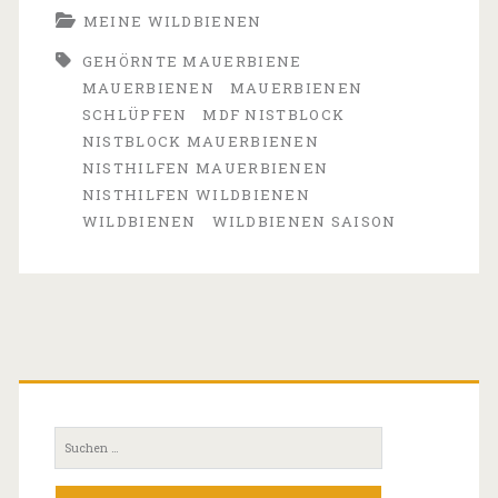
MEINE WILDBIENEN
der
GEHÖRNTE MAUERBIENE
Wildbienen
MAUERBIENEN
MAUERBIENEN
Saison
SCHLÜPFEN
MDF NISTBLOCK
NISTBLOCK MAUERBIENEN
rückt
NISTHILFEN MAUERBIENEN
näher
NISTHILFEN WILDBIENEN
WILDBIENEN
WILDBIENEN SAISON
Primäre
Seitenleiste
Suchen
nach: