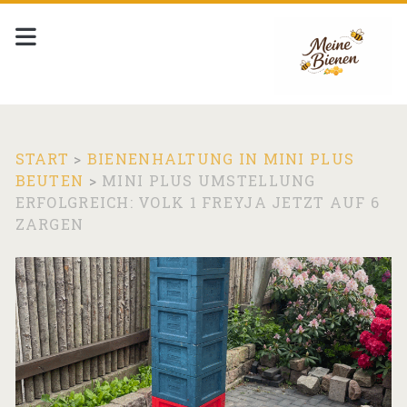
START
>
BIENENHALTUNG IN MINI PLUS
BEUTEN
>
MINI PLUS UMSTELLUNG
ERFOLGREICH: VOLK 1 FREYJA JETZT AUF 6
ZARGEN