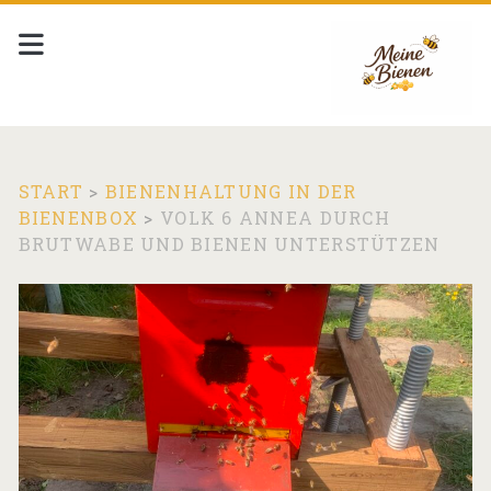
START
>
BIENENHALTUNG IN DER
BIENENBOX
>
VOLK 6 ANNEA DURCH
BRUTWABE UND BIENEN UNTERSTÜTZEN